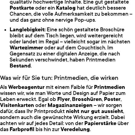
qualitativ hochwertige Inhalte. Eine gut gestaltete
Postkarte
oder ein
Katalog
hat deutlich bessere
Chancen, die volle Aufmerksamkeit zu bekommen –
und das ganz ohne nervige Pop-ups.
Langlebigkeit:
Eine schön gestaltete Broschüre
bleibt auf dem Tisch liegen, wird weitergereicht
oder landet im Regal – vielleicht sogar im nächsten
Wartezimmer
oder auf dem Couchtisch. Im
Gegensatz zu einer digitalen Anzeige, die nach
Sekunden verschwindet, haben Printmedien
Bestand
.
Was wir für Sie tun: Printmedien, die wirken
Als
Werbeagentur
mit einem Faible für
Printmedien
wissen wir, wie man Worte und Design auf Papier zum
Leben erweckt. Egal ob
Flyer
,
Broschüren
,
Poster
,
Visitenkarten
oder
Magazinanzeigen
– wir sorgen
dafür, dass Ihr Printprodukt
nicht nur gut aussieht
,
sondern auch die gewünschte Wirkung erzielt. Dabei
achten wir auf jedes Detail: von der
Papierstärke
über
das
Farbprofil
bis hin zur
Veredelung
.