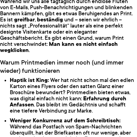
Während wir uns alle tagtäglich durch endlose Fluten
von E-Mails, Push-Benachrichtigungen und blinkenden
Bannern kämpfen, gibt es etwas Beruhigendes an Print.
Es ist
greifbar
,
beständig
und – seien wir ehrlich –
nichts sagt „Professionalität“ lauter als eine perfekt
designte Visitenkarte oder ein eleganter
Geschäftsbericht. Es gibt einen Grund, warum Print
nicht verschwindet:
Man kann es nicht einfach
wegklicken
.
Warum Printmedien immer noch (und immer
wieder) funktionieren
Haptik ist King:
Wer hat nicht schon mal den edlen
Karton eines Flyers oder den satten Glanz einer
Broschüre bewundert? Printmedien bieten etwas,
was digital einfach nicht kann:
Erfahrung durch
Anfassen
. Das bleibt im Gedächtnis und schafft
eine tiefere Verbindung zur Marke.
Weniger Konkurrenz auf dem Schreibtisch:
Während das Postfach von Spam-Nachrichten
überquillt, hat der Briefkasten oft nur wenige, aber